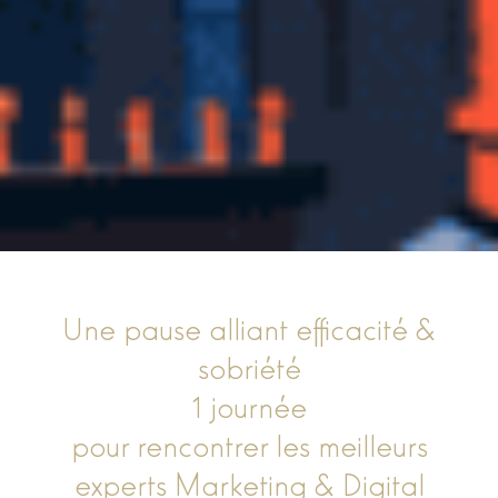
Une pause alliant efficacité &
sobriété
1 journée
pour rencontrer les meilleurs
experts Marketing & Digital