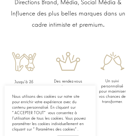
Directions Brand, Média, Social Média &
Influence des plus belles marques dans un
cadre intimiste et premium
.
Un suivi
Des rendez-vous
Jusqu’à 35
personnalisé
one-to-one avec
marques :
pour maximiser
des porteurs de
Directions Brand,
vos chances de
Nous utilisons des cookies sur notre site
projets dont les
Média, Social
transformer.
pour enrichir votre expérience avec du
enjeux sont
Média &
identifiés.
contenu personnalisé. En cliquant sur
Influence.
"ACCEPTER TOUT" vous consentez à
l'utilisation de tous les cookies. Vous pouvez
paramétrer les cookies individuellement en
cliquant sur "Paramètres des cookies".