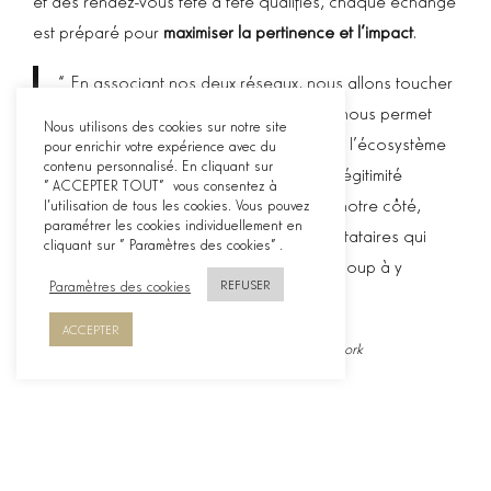
et des rendez-vous tête à tête qualifiés, chaque échange
est préparé pour
maximiser la pertinence et l’impact
.
“En associant nos deux réseaux, nous allons toucher
une cible bien plus large. SPORSORA nous permet
Nous utilisons des cookies sur notre site
d’élargir notre rayonnement au sein de l’écosystème
pour enrichir votre expérience avec du
contenu personnalisé. En cliquant sur
sport business, tout en apportant une légitimité
"ACCEPTER TOUT" vous consentez à
institutionnelle à notre événement. De notre côté,
l'utilisation de tous les cookies. Vous pouvez
paramétrer les cookies individuellement en
nous ouvrons aussi le sport à des prestataires qui
cliquant sur "Paramètres des cookies".
n’en sont pas issus, mais qui ont beaucoup à y
Paramètres des cookies
REFUSER
apporter.”
ACCEPTER
Aurélien Flacassier, co-fondateur de 109 Network
Un espace d’expertise inédit animé par
SPORSORA